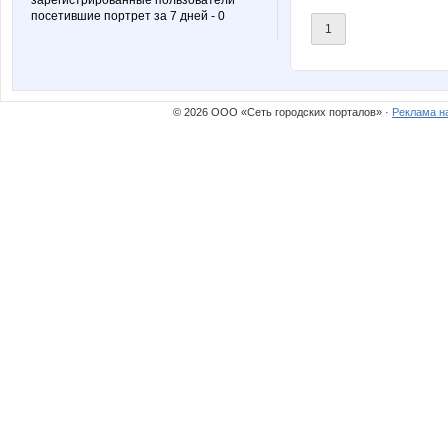
зарегистрированные пользователи
посетившие портрет за 7 дней - 0
1
ЛУЧШАЯ МАРКА
МамаАрги
© 2026 ООО «Сеть городских порталов» ·
Реклама н
Эн*