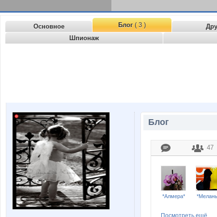
Блог
( 3 )
Основное
Др
Шпионаж
Блог
47
*Алмера*
*Мелан
Посмотреть ещё