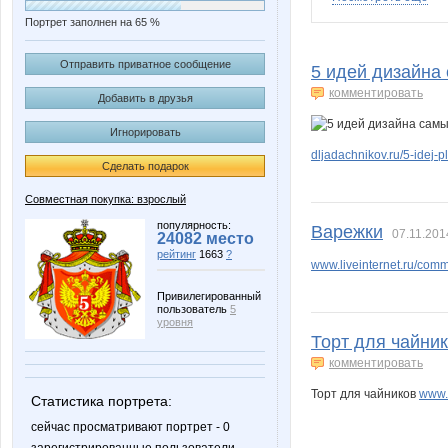
Портрет заполнен на 65 %
BooK-ashka
DAS
Отправить приватное сообщение
5 идей дизайна
комментировать
Добавить в друзья
Игнорировать
Naatka
Olga198
dljadachnikov.ru/5-idej-p
Сделать подарок
Совместная покупка: взрослый
galser
irulen
популярность:
Варежки
07.11.201
24082 место
рейтинг
1663
?
www.liveinternet.ru/com
Привилегированный
пользователь
5
olgabal
or-ang
уровня
Торт для чайник
комментировать
Торт для чайников
www.
Статистика портрета:
Аквамарин2
Домашний
сейчас просматривают портрет - 0