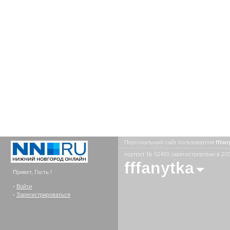
Персональный сайт пользователя
fffan
портрет № 52469 зарегистрирован в 200
fffanytka
Привет, Гость !
-
Войти
-
Зарегистрироваться