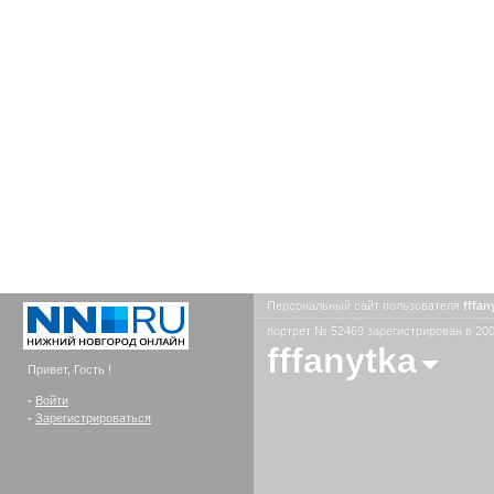
Персональный сайт пользователя
fffan
портрет № 52469 зарегистрирован в 200
fffanytka
Привет, Гость !
-
Войти
-
Зарегистрироваться