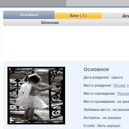
Основное
Блог
( 3 )
Др
Шпионаж
Основное
Дата рождения : скрыто
Место рождения :
Россия
,
Н
Место нахождения :
Россия
Место проживания : не ука
Любимые места : не указа
Интересы : не указаны
О себе : Жить хорошо!