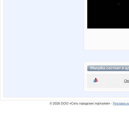
fffanytka состоит в
к
Ок
© 2026 ООО «Сеть городских порталов» ·
Реклама н