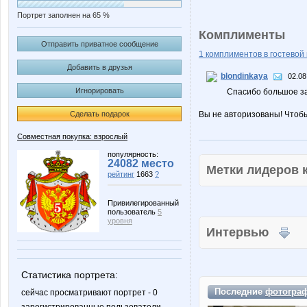
Портрет заполнен на 65 %
Комплименты
Отправить приватное сообщение
1 комплиментов в гостевой 
Добавить в друзья
blondinkaya
02.08
Игнорировать
Спасибо большое за
Сделать подарок
Вы не авторизованы! Чтоб
Совместная покупка: взрослый
популярность:
24082 место
Метки лидеров
рейтинг
1663
?
Привилегированный
пользователь
5
уровня
Интервью
Статистика портрета:
Последние
фотогра
сейчас просматривают портрет - 0